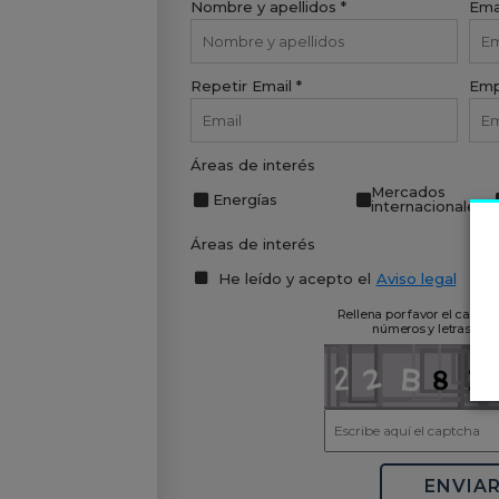
Nombre y apellidos *
Emai
Repetir Email *
Emp
Áreas de interés
Mercados
Energías
internacionales
Áreas de interés
He leído y acepto el
Aviso legal
Rellena por favor el captch
números y letras de 