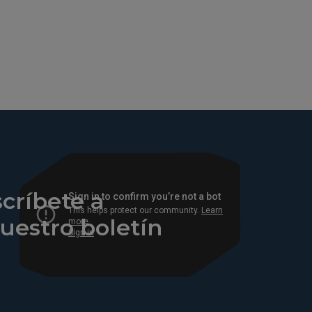
críbete a
uestro boletín