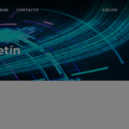
IDAD
CONTACTO
ES
EU
EN
etín