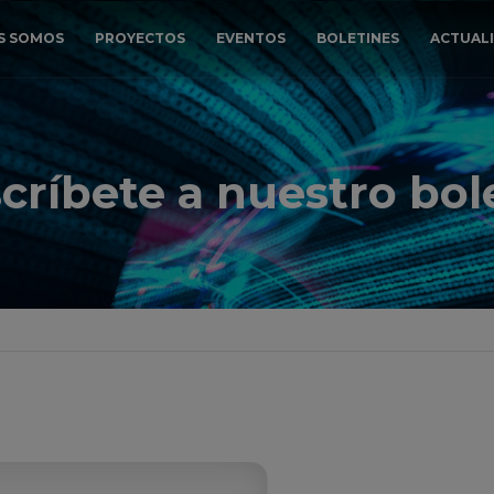
S SOMOS
PROYECTOS
EVENTOS
BOLETINES
ACTUAL
HUB PARA EL DESARROLLO DE COMBUSTIBLES RENOVABLES
ECOSISTEMA DE MOVILIDAD DESCARBONIZADA
críbete a nuestro bol