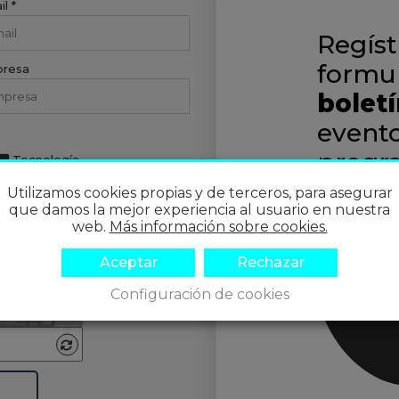
l *
Regíst
formul
resa
boletí
evento
progr
Tecnología
Utilizamos cookies propias y de terceros, para asegurar
que damos la mejor experiencia al usuario en nuestra
web.
Más información sobre cookies.
a, introduce los
Aceptar
Rechazar
la imagen
Configuración de cookies